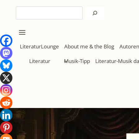
Zum
Suchen
Inhalt
springen
LiteraturLounge
About me & the Blog
Autoren
Literatur
Musik-Tipp
Literatur-Musik d