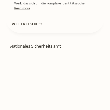
Werk, das sich um die komplexe Identitätssuche
Read more
LITL636
WEITERLESEN
[PODCAST]
TECHNOLOGIE
UND
MACHTMISSBRAUCH:
WARUM
"NSA"
VON
ANDREAS
ESCHBACH
SO
RELEVANT
IST