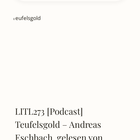
INTERVIEW]
MIT
ANDREAS
ESCHBACH
ÜBER
DAS
BUCH:
NSA
-
NATIONALES
SICHERHEITS
AMT
LITL273 [Podcast]
Teufelsgold – Andreas
Eschbach, gelesen von