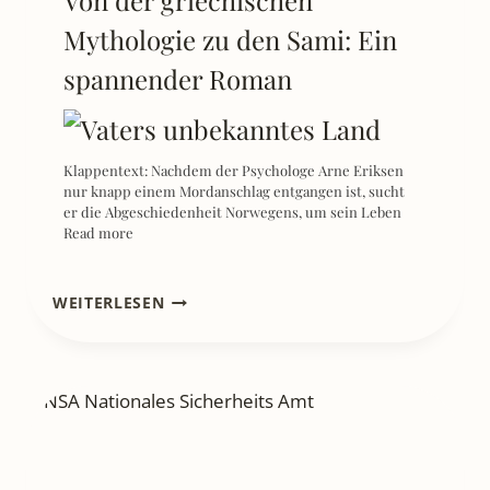
Mythologie zu den Sami: Ein
spannender Roman
Klappentext: Nachdem der Psychologe Arne Eriksen
nur knapp einem Mordanschlag entgangen ist, sucht
er die Abgeschiedenheit Norwegens, um sein Leben
Read more
[REZENSION]
WEITERLESEN
INS
FAHLE
HERZ
DES
SOMMERS
–
ANDREAS
ESCHBACH