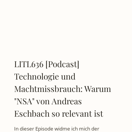
WARUM
DIESER
ROMAN
MIR
ANGST
GEMACHT
HAT
–
UND
MICH
LITL636 [Podcast]
NICHT
LOSLIESS
Technologie und
Machtmissbrauch: Warum
"NSA" von Andreas
Eschbach so relevant ist
In dieser Episode widme ich mich der