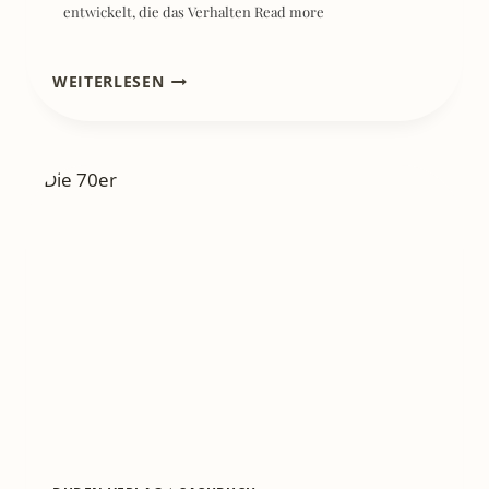
entwickelt, die das Verhalten
Read more
[REZENSION]
WEITERLESEN
DIE
80ER
–
HANS
HÜTT
ERINNERUNGEN
AN
SCHULTERPOLSTER,
BRAUSEPULVER
UND
MAUERFALL