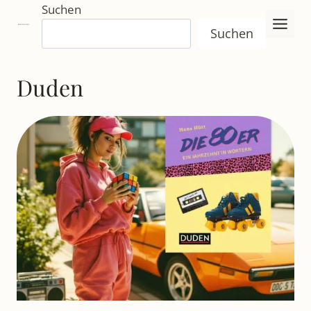
Zum
Suchen
Inhalt
Suchen
springen
Duden