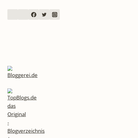
HÜTT
EINE
ZEITREISE
IN
DIE
70ER:
ERINNERUNGEN
AN
SCHLAGHOSEN,
FLOKATI
UND
MEHR