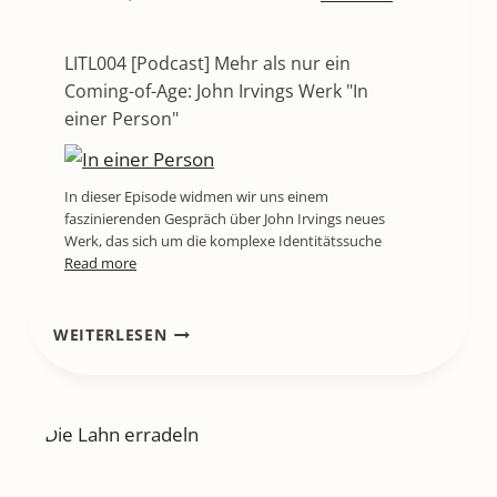
LITL004 [Podcast] Mehr als nur ein
Coming-of-Age: John Irvings Werk "In
einer Person"
In dieser Episode widmen wir uns einem
faszinierenden Gespräch über John Irvings neues
Werk, das sich um die komplexe Identitätssuche
Read more
LITL604
WEITERLESEN
[PODCAST]
INTERVIEW
MIT
BERND
HALLMANN
ÜBER
DAS