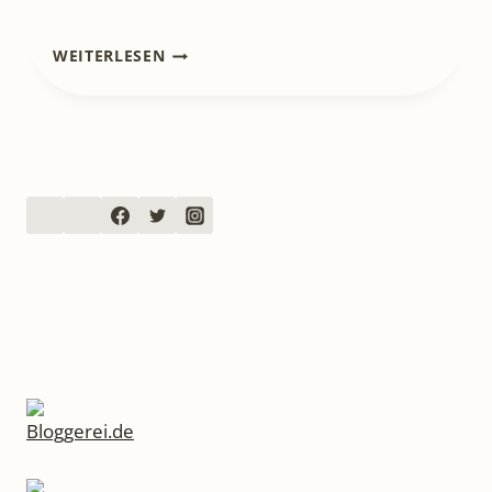
[REZENSION]
WEITERLESEN
DIE
LAHN
ERRADELN
–
BERND
HALLMANN