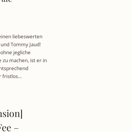
einen liebeswerten
e« und Tommy Jaud!
 ohne jegliche
 zu machen, ist er in
ntsprechend
r fristlos…
nsion]
Fee –