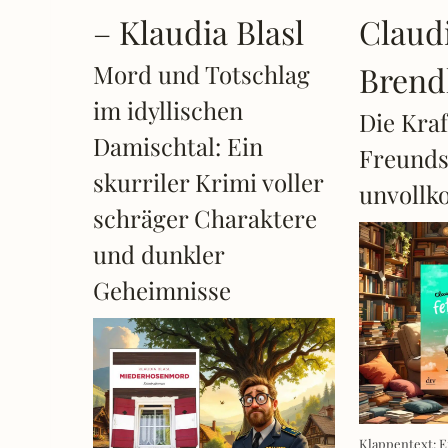
– Klaudia Blasl
Claud
Mord und Totschlag
Brend
im idyllischen
Die Kraf
Damischtal: Ein
Freundsc
skurriler Krimi voller
unvollk
schräger Charaktere
und dunkler
Geheimnisse
Klappentext: 