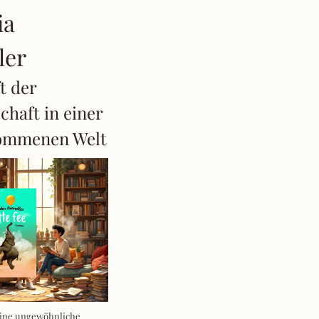
ia
ler
t der
haft in einer
ommenen Welt
Eine ungewöhnliche