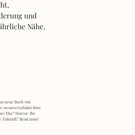
ht,
derung und
ährliche Nähe.
as neue Buch von
e: so unverschämt böse
hre Ehe? Horror. Ihr
re Zukunft?
Read more