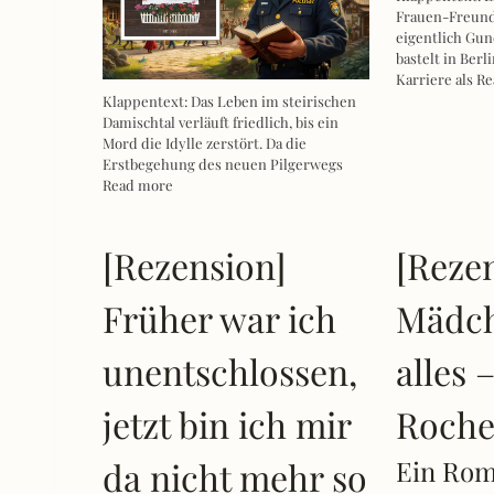
Frauen-Freunds
eigentlich Gun
bastelt in Berl
Karriere als
Re
Klappentext: Das Leben im steirischen
Damischtal verläuft friedlich, bis ein
Mord die Idylle zerstört. Da die
Erstbegehung des neuen Pilgerwegs
Read more
[Rezension]
[Reze
Früher war ich
Mädch
unentschlossen,
alles 
jetzt bin ich mir
Roch
da nicht mehr so
Ein Rom