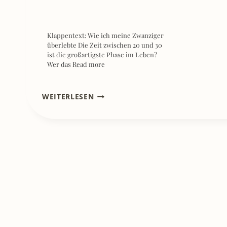
Klappentext: Wie ich meine Zwanziger
überlebte Die Zeit zwischen 20 und 30
ist die großartigste Phase im Leben?
Wer das
Read more
[REZENSION]
WEITERLESEN
KLUGSCHEISSER R
OYALE –
T
HORSTEN S
TEFFENS