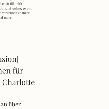
chaft Jill heißt
dula, ist Anfang 40 und
in vergeblich an ihrer
ad more
nsion]
en für
– Charlotte
e
an über