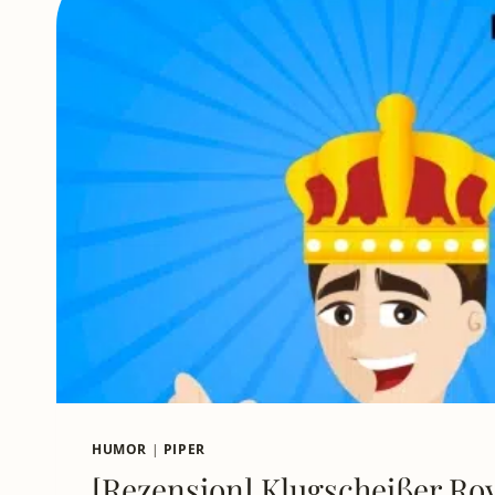
HUMOR
|
PIPER
[Rezension] Klugscheißer Roy