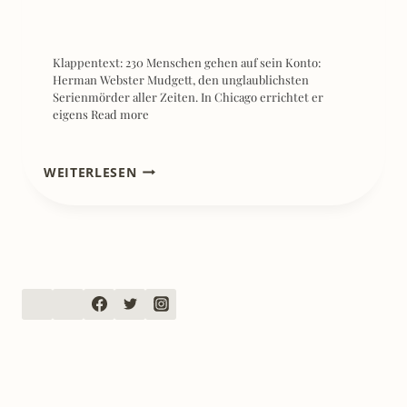
Klappentext: 230 Menschen gehen auf sein Konto:
Herman Webster Mudgett, den unglaublichsten
Serienmörder aller Zeiten. In Chicago errichtet er
eigens
Read more
[INTERVIEW]
WEITERLESEN
SARAH
REMSKY
ÜBER
DAS
BUCH:
AUFBLÜHEN