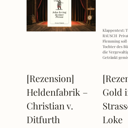
Klappentext:
RAUSCH Privat
Flemming soll 
Tochter des B
die Vergewalt
Getränkt gemis
[Rezension]
[Reze
Heldenfabrik –
Gold 
Christian v.
Strass
Ditfurth
Loke