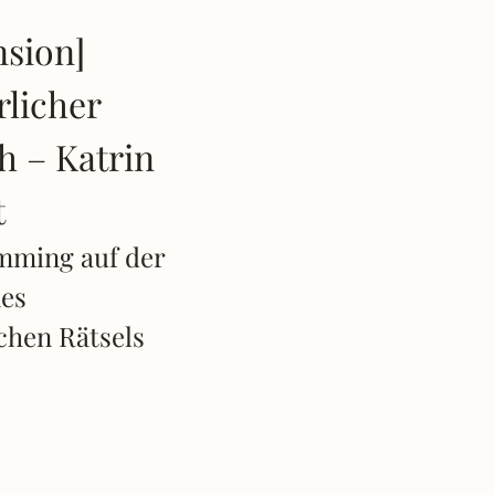
nsion]
rlicher
h – Katrin
t
emming auf der
nes
chen Rätsels