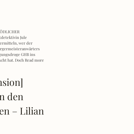
 TÖDLICHER
detektivin Jule
ermitteln, wer der
ürgermeisteranwärters
igungsdroge GHB ins
cht hat. Doch
Read more
nsion]
in den
en – Lilian