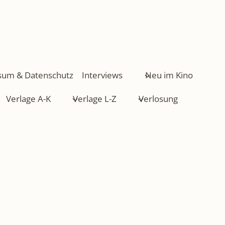
sum & Datenschutz
Interviews
Neu im Kino
Verlage A-K
Verlage L-Z
Verlosung