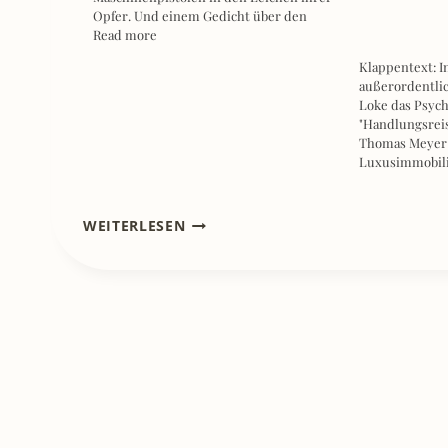
Opfer. Und einem Gedicht über den
Read more
Klappentext: I
außerordentlic
Loke das Psyc
"Handlungsreis
Thomas Meyer i
Luxusimmobil
[REZENSION]
WEITERLESEN
ICH
SPÜRE
DICH
LEBEN
–
ULLA
MOTHES
EINE
EMOTIONALE
ACHTERBAHNFAHRT