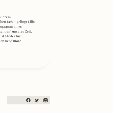
n ihrem
hen Debüt gelingt Lilian
hogramm eines
enden" unserer Zeit.
st Makler für
ien
Read more