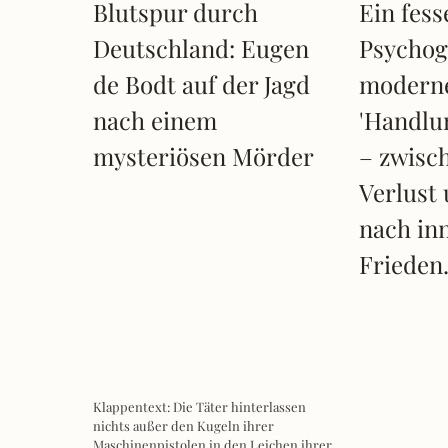
Blutspur durch
Ein fess
Deutschland: Eugen
Psychog
de Bodt auf der Jagd
modern
nach einem
'Handlu
mysteriösen Mörder
– zwisch
Verlust
nach in
Frieden
Klappentext: Die Täter hinterlassen
nichts außer den Kugeln ihrer
Maschinenpistolen in den Leichen ihrer