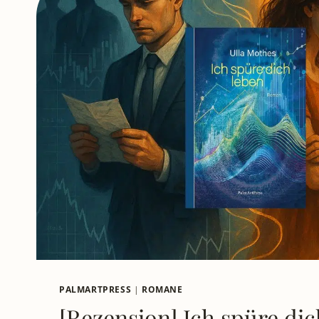
PALMARTPRESS
|
ROMANE
[Rezension] Ich spüre dic