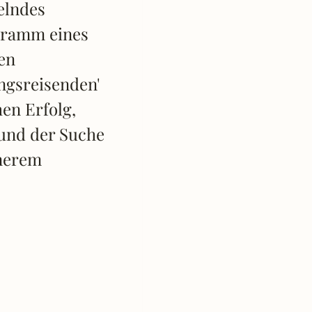
elndes
ramm eines
en
ngsreisenden'
en Erfolg,
 und der Suche
nerem
.