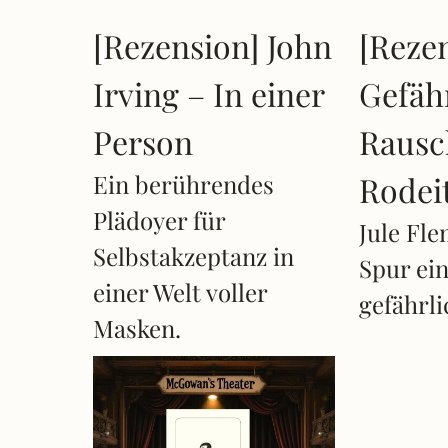
[Rezension] John
[Reze
Irving – In einer
Gefäh
Person
Rausc
Ein berührendes
Rodei
Plädoyer für
Jule Fl
Selbstakzeptanz in
Spur ei
einer Welt voller
gefährli
Masken.