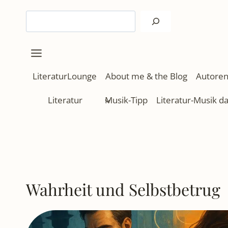
Zum
Suchen
Inhalt
springen
LiteraturLounge
About me & the Blog
Autoren
Literatur
Musik-Tipp
Literatur-Musik d
Wahrheit und Selbstbetrug