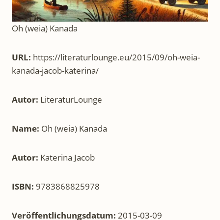
Oh (weia) Kanada
URL:
https://literaturlounge.eu/2015/09/oh-weia-
kanada-jacob-katerina/
Autor:
LiteraturLounge
Name:
Oh (weia) Kanada
Autor:
Katerina Jacob
ISBN:
9783868825978
Veröffentlichungsdatum:
2015-03-09