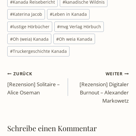
#
Kanada Reisebericht
#
kanadische Wildnis
#
Katerina Jacob
#
Leben in Kanada
#
lustige Hörbücher
#
mvg Verlag Hörbuch
#
Oh (weia) Kanada
#
Oh weia Kanada
#
Truckergeschichte Kanada
Beitragsnavigation
ZURÜCK
WEITER
[Rezension] Solitaire –
[Rezension] Digitaler
Alice Oseman
Burnout – Alexander
Markowetz
Schreibe einen Kommentar