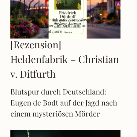
Klappentext: Die Geschichte des Jerry Rosenstein Jerry
Rosenstein, 86, ist einer, der sich nicht unterkriegen ließ,
weder als Jude in
Read more
[Rezension]
Heldenfabrik – Christian
v. Ditfurth
Blutspur durch Deutschland:
Eugen de Bodt auf der Jagd nach
einem mysteriösen Mörder