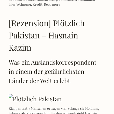
über Wohnung, Kredit,
Read more
[Rezension] Plötzlich
Pakistan – Hasnain
Kazim
Was ein Auslandskorrespondent
in einem der gefährlichsten
Länder der Welt erlebt
Klappentext: »Menschen ertragen viel, solange sie Hoffnung
haben.« Als Korrespondent für den ›Spiegel‹ zieht Hasnain