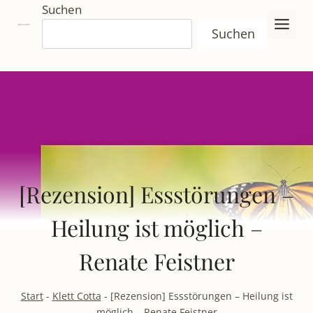
Zum
Suchen
Inhalt
Suchen
springen
[Rezension] Essstörungen –
Heilung ist möglich –
Renate Feistner
Start
-
Klett Cotta
-
[Rezension] Essstörungen – Heilung ist
möglich – Renate Feistner