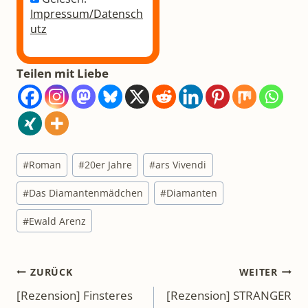
utz
Teilen mit Liebe
Schlagworte:
#
Roman
#
20er Jahre
#
ars Vivendi
#
Das Diamantenmädchen
#
Diamanten
#
Ewald Arenz
Beitragsnavigation
ZURÜCK
WEITER
[Rezension] Finsteres
[Rezension] STRANGER
Kliff – Sabine Weiss
THINGS: Das offizielle