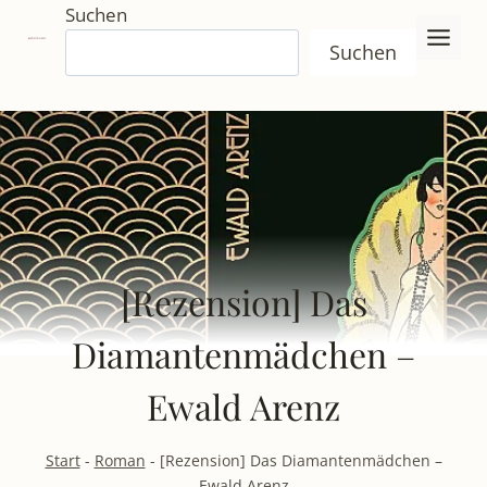
Zum
Suchen
Inhalt
Suchen
springen
[Rezension] Das
Diamantenmädchen –
Ewald Arenz
Start
-
Roman
-
[Rezension] Das Diamantenmädchen –
Ewald Arenz