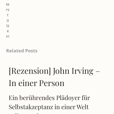
rs
t
ü
tz
e
n!
Related Posts
[Rezension] John Irving –
In einer Person
Ein berührendes Plädoyer für
Selbstakzeptanz in einer Welt
voller Masken.