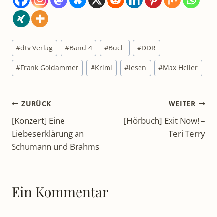
Schlagworte:
#
dtv Verlag
#
Band 4
#
Buch
#
DDR
#
Frank Goldammer
#
Krimi
#
lesen
#
Max Heller
Beitragsnavigation
ZURÜCK
WEITER
[Konzert] Eine
[Hörbuch] Exit Now! –
Liebeserklärung an
Teri Terry
Schumann und Brahms
Ein Kommentar