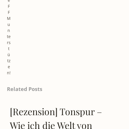
e
F
F
M
u
n
te
rs
t
ü
tz
e
n!
Related Posts
[Rezension] Tonspur –
Wie ich die Welt von