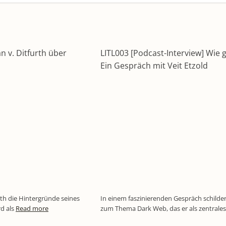
n v. Ditfurth über
LITL003 [Podcast-Interview] Wie g
Ein Gespräch mit Veit Etzold
rth die Hintergründe seines
In einem faszinierenden Gespräch schilde
d als
Read more
zum Thema Dark Web, das er als zentrale