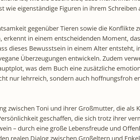
st wie eigenständige Figuren in ihrem Schreiben 
chtsamkeit gegenüber Tieren sowie die Konflikte z
, erkennt in einem entscheidenden Moment, dass d
ss dieses Bewusstsein in einem Alter entsteht
vegane Überzeugungen entwickeln. Zudem verweben
uptplot, was dem Buch eine zusätzliche emotion
icht nur lehrreich, sondern auch hoffnungsfroh en
ung zwischen Toni und ihrer Großmutter, die als 
Persönlichkeit geschaffen, die sich trotz ihrer ve
twein – durch eine große Lebensfreude und Offen
en realen Dialog zwischen Großeltern und Enkel