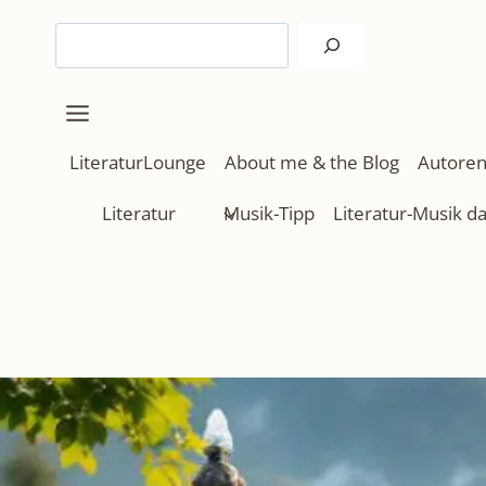
Zum
Suchen
Inhalt
springen
LiteraturLounge
About me & the Blog
Autoren
Literatur
Musik-Tipp
Literatur-Musik d