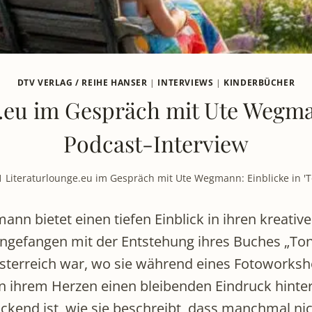
DTV VERLAG / REIHE HANSER
|
INTERVIEWS
|
KINDERBÜCHER
.eu im Gespräch mit Ute Wegmann
Podcast-Interview
1 Literaturlounge.eu im Gespräch mit Ute Wegmann: Einblicke in 'T
ann bietet einen tiefen Einblick in ihren kreati
Angefangen mit der Entstehung ihres Buches „Toni
Österreich war, wo sie während eines Fotoworksh
 ihrem Herzen einen bleibenden Eindruck hinterla
ckend ist, wie sie beschreibt, dass manchmal ni