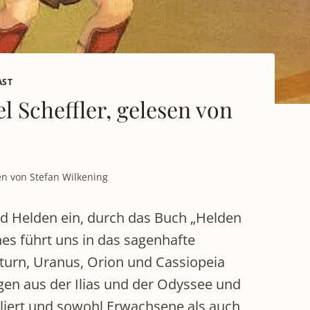
AST
l Scheffler, gelesen von
en von Stefan Wilkening
nd Helden ein, durch das Buch „Helden
hes führt uns in das sagenhafte
turn, Uranus, Orion und Cassiopeia
agen aus der Ilias und der Odyssee und
rliert und sowohl Erwachsene als auch