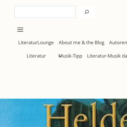
Zum
Suchen
Inhalt
springen
LiteraturLounge
About me & the Blog
Autoren
Literatur
Musik-Tipp
Literatur-Musik d