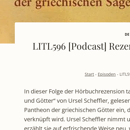
DE
LITL596 [Podcast] Rezen
Start
-
Episoden
-
LITL5
In dieser Folge der Hörbuchrezension t
und Götter“ von Ursel Scheffler, gelese
Pantheon der griechischen Götter ein, 
verknüpft wird. Ursel Scheffler nimmt 
erzählt sie auf erfrischende Weise neu