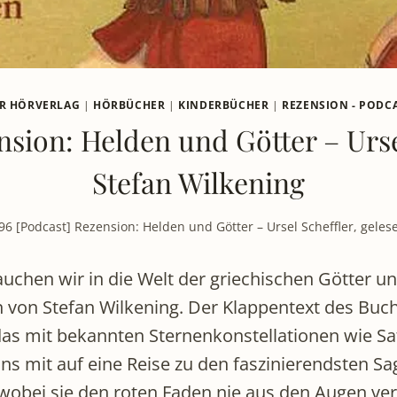
R HÖRVERLAG
|
HÖRBÜCHER
|
KINDERBÜCHER
|
REZENSION - PODC
sion: Helden und Götter – Urse
Stefan Wilkening
96 [Podcast] Rezension: Helden und Götter – Ursel Scheffler, geles
auchen wir in die Welt der griechischen Götter u
n von Stefan Wilkening. Der Klappentext des Buc
das mit bekannten Sternenkonstellationen wie Sa
uns mit auf eine Reise zu den faszinierendsten S
, wobei sie den roten Faden nie aus den Augen ve