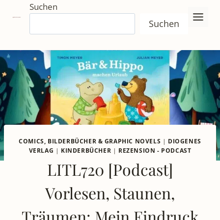
Zum
Suchen
Inhalt
Suchen
springen
COMICS, BILDERBÜCHER & GRAPHIC NOVELS
|
DIOGENES
VERLAG
|
KINDERBÜCHER
|
REZENSION - PODCAST
LITL720 [Podcast]
Vorlesen, Staunen,
Träumen: Mein Eindruck