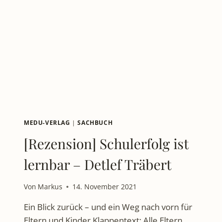
BUCH,
DAS
MICH
AN
MEINE
EIGENE
SCHULZEIT
ERINNERTE
MEDU-VERLAG
|
SACHBUCH
[Rezension] Schulerfolg ist
lernbar – Detlef Träbert
Von
Markus
14. November 2021
Ein Blick zurück – und ein Weg nach vorn für
Eltern und Kinder Klappentext: Alle Eltern