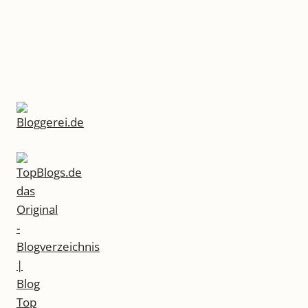
RAGEN –
C
HARMANT I
LLUSTRIERT U
ND V
ERSTÄNDLICH E
RZÄHLT.