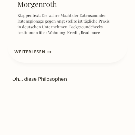
Klappentext: Die wahre Macht der Datensammler
Datenspionage gegen Angestellte ist tägliche Praxis
in deutschen Unternehmen. Backgroundchecks
bestimmen über Wohnung, Kredit,
Read more
[REZENSION]
WEITERLESEN
SCHULERFOLG
IST
LERNBAR
–
DETLEF
TRÄBERT