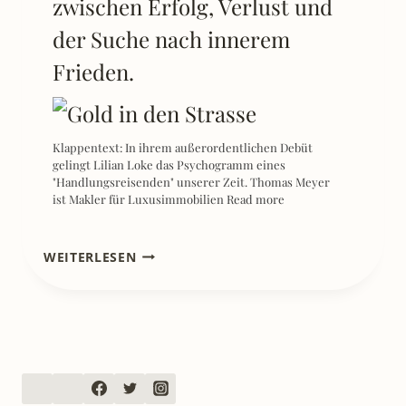
zwischen Erfolg, Verlust und
der Suche nach innerem
Frieden.
Klappentext: In ihrem außerordentlichen Debüt
gelingt Lilian Loke das Psychogramm eines
"Handlungsreisenden" unserer Zeit. Thomas Meyer
ist Makler für Luxusimmobilien
Read more
[REZENSION]
WEITERLESEN
OH…
DIESE
PHILOSOPHEN
–
HELME
HEINE
DIE
GROSSEN F