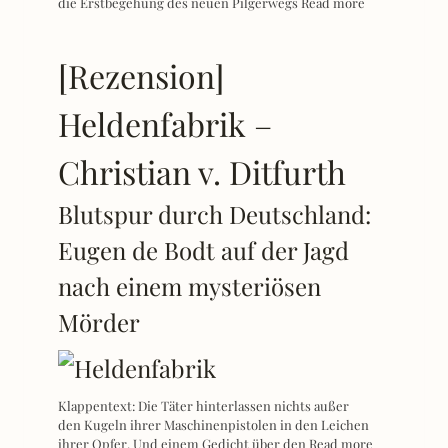
die Erstbegehung des neuen Pilgerwegs
Read more
[Rezension]
Heldenfabrik –
Christian v. Ditfurth
Blutspur durch Deutschland:
Eugen de Bodt auf der Jagd
nach einem mysteriösen
Mörder
Klappentext: Die Täter hinterlassen nichts außer
den Kugeln ihrer Maschinenpistolen in den Leichen
ihrer Opfer. Und einem Gedicht über den
Read more