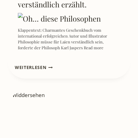
verständlich erzählt.
Klappentext: Charmantes Geschenkbuch vom
international erfolgreichen Autor und Illustrator
Philosophie müsse für Laien verständlich sein,
forderte der Philosoph Karl Jaspers
Read more
[REZENSION]
WEITERLESEN
GEMÜSEVÖGEL
–
SARAH
HEUZEROTH
KREATIVE
VOGELKUNDE:
WO
NATUR
AUF
KUNST
TRIFFT