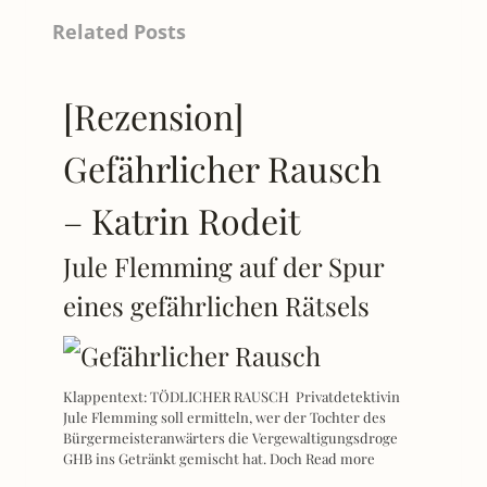
Related Posts
[Rezension]
Gefährlicher Rausch
– Katrin Rodeit
Jule Flemming auf der Spur
eines gefährlichen Rätsels
Klappentext: TÖDLICHER RAUSCH Privatdetektivin
Jule Flemming soll ermitteln, wer der Tochter des
Bürgermeisteranwärters die Vergewaltigungsdroge
GHB ins Getränkt gemischt hat. Doch
Read more