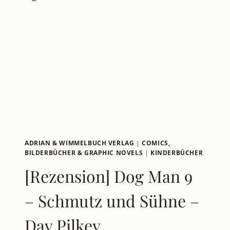
MAL
DIE
LUFT
AN!
–
EINE
REISE
ZWISCHEN
LACHEN
UND
KATASTROPHEN
ADRIAN & WIMMELBUCH VERLAG
|
COMICS,
BILDERBÜCHER & GRAPHIC NOVELS
|
KINDERBÜCHER
[Rezension] Dog Man 9
– Schmutz und Sühne –
Dav Pilkey