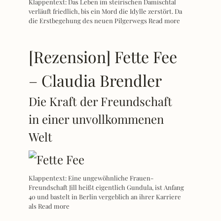
Klappentext: Das Leben im steirischen Damischtal
verläuft friedlich, bis ein Mord die Idylle zerstört. Da
die Erstbegehung des neuen Pilgerwegs
Read more
[Rezension] Fette Fee
– Claudia Brendler
Die Kraft der Freundschaft
in einer unvollkommenen
Welt
Klappentext: Eine ungewöhnliche Frauen-
Freundschaft Jill heißt eigentlich Gundula, ist Anfang
40 und bastelt in Berlin vergeblich an ihrer Karriere
als
Read more