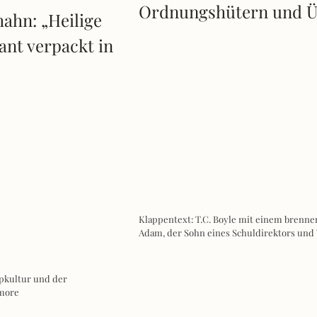
Ordnungshütern und Ü
hahn: „Heilige
ant verpackt in
Klappentext: T.C. Boyle mit einem brennen
Adam, der Sohn eines Schuldirektors und 
opkultur und der
more