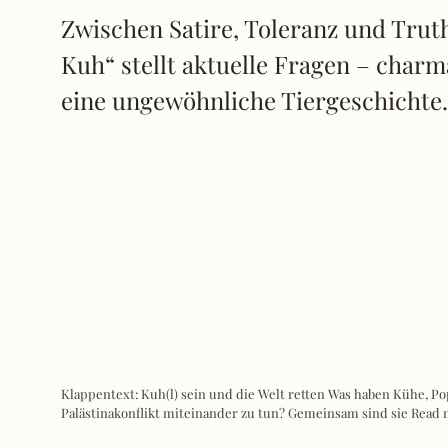
Zwischen Satire, Toleranz und Trut
Kuh“ stellt aktuelle Fragen – charm
eine ungewöhnliche Tiergeschichte.
Klappentext: Kuh(l) sein und die Welt retten Was haben Kühe, P
Palästinakonflikt miteinander zu tun? Gemeinsam sind sie
Read 