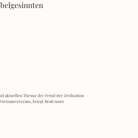
belgesinnten
d aktuellen Thema: der Feind der Zivilisation
Vietnamveterans, kriegt
Read more