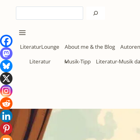
Zum
Suchen
Inhalt
springen
LiteraturLounge
About me & the Blog
Autoren
Literatur
Musik-Tipp
Literatur-Musik d