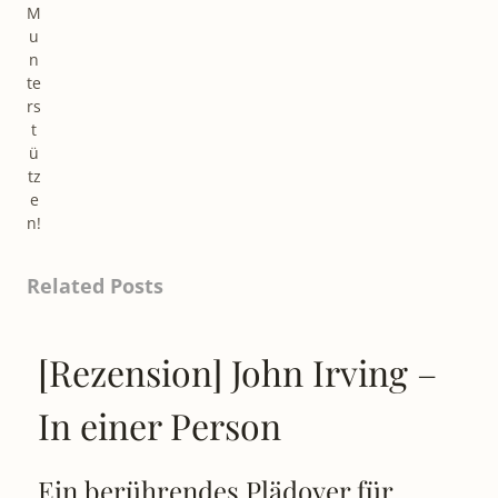
M
u
n
te
rs
t
ü
tz
e
n!
Related Posts
[Rezension] John Irving –
In einer Person
Ein berührendes Plädoyer für