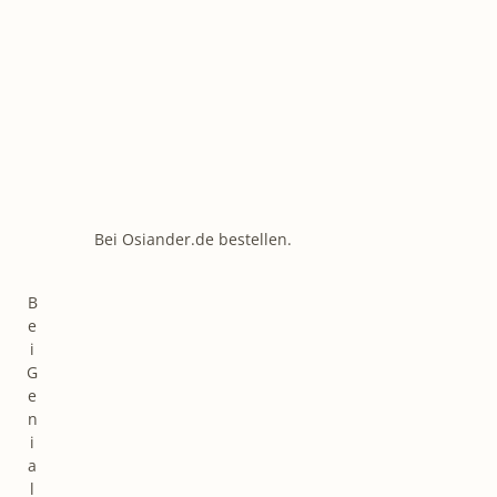
Bei Osiander.de bestellen.
B
e
i
G
e
n
i
a
l