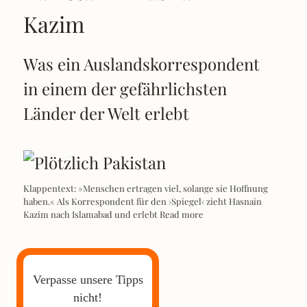
Kazim
Was ein Auslandskorrespondent
in einem der gefährlichsten
Länder der Welt erlebt
Klappentext: »Menschen ertragen viel, solange sie Hoffnung
haben.« Als Korrespondent für den ›Spiegel‹ zieht Hasnain
Kazim nach Islamabad und erlebt
Read more
Verpasse unsere Tipps
nicht!