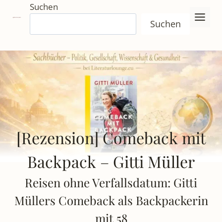
Zum
Suchen
Inhalt
Suchen
springen
[Rezension] Comeback mit
Backpack – Gitti Müller
Reisen ohne Verfallsdatum: Gitti
Müllers Comeback als Backpackerin
mit 58