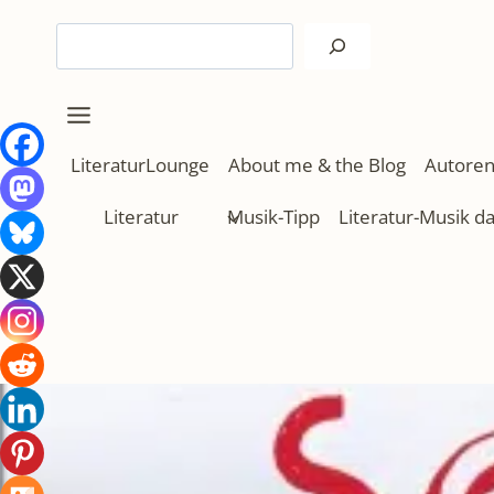
Zum
Suchen
Inhalt
springen
LiteraturLounge
About me & the Blog
Autoren
Literatur
Musik-Tipp
Literatur-Musik d