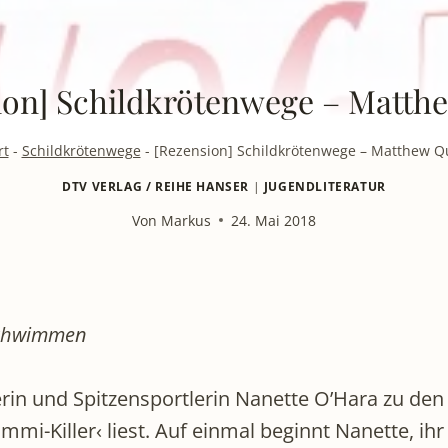
ion] Schildkrötenwege – Matth
rt
-
Schildkrötenwege
-
[Rezension] Schildkrötenwege – Matthew Q
DTV VERLAG / REIHE HANSER
|
JUGENDLITERATUR
Von
Markus
24. Mai 2018
 schwimmen
rin und Spitzensportlerin Nanette O’Hara zu den 
mi-Killer‹ liest. Auf einmal beginnt Nanette, ihr