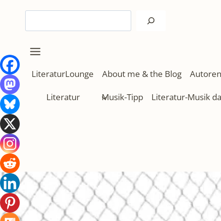
Zum
Suchen
Inhalt
springen
LiteraturLounge
About me & the Blog
Autoren
Literatur
Musik-Tipp
Literatur-Musik d