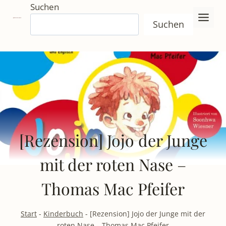
Zum
Suchen
Inhalt
Suchen
springen
[Rezension] Jojo der Junge
mit der roten Nase –
Thomas Mac Pfeifer
Start
-
Kinderbuch
-
[Rezension] Jojo der Junge mit der
roten Nase – Thomas Mac Pfeifer