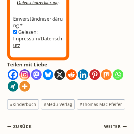
Datenschutzerklärung
.
Einverständniserkläru
ng
*
Gelesen:
Impressum/Datensch
utz
Teilen mit Liebe
Schlagworte:
#
Kinderbuch
#
Medu-Verlag
#
Thomas Mac Pfeifer
Beitragsnavigation
ZURÜCK
WEITER