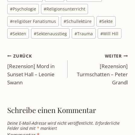
#
Psychologie
#
Religionsunterricht
#
religiöser Fanatismus
#
Schullektüre
#
Sekte
#
Sekten
#
Sektenausstieg
#
Trauma
#
Will Hill
Beitragsnavigation
ZURÜCK
WEITER
[Rezension] Mord in
[Rezension]
Sunset Hall – Leonie
Turmschatten – Peter
Swann
Grandl
Schreibe einen Kommentar
Deine E-Mail-Adresse wird nicht veröffentlicht.
Erforderliche
Felder sind mit
*
markiert
Kommentar
*