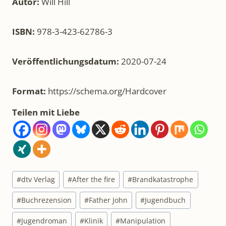
Autor:
Will Hill
ISBN:
978-3-423-62786-3
Veröffentlichungsdatum:
2020-07-24
Format:
https://schema.org/Hardcover
Teilen mit Liebe
Schlagworte:
#
dtv Verlag
#
After the fire
#
Brandkatastrophe
#
Buchrezension
#
Father John
#
Jugendbuch
#
Jugendroman
#
Klinik
#
Manipulation