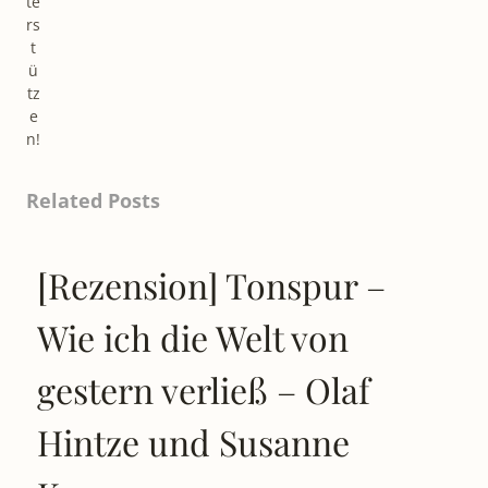
te
rs
t
ü
tz
e
n!
Related Posts
[Rezension] Tonspur –
Wie ich die Welt von
gestern verließ – Olaf
Hintze und Susanne