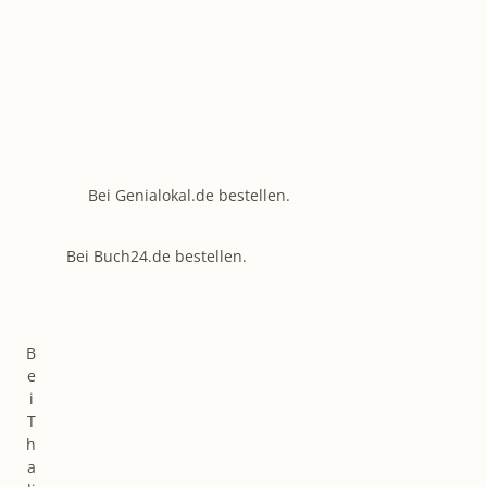
Bei Genialokal.de bestellen.
Bei Buch24.de bestellen.
B
e
i
T
h
a