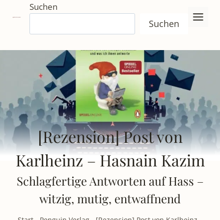
Zum
Suchen
Inhalt
Suchen
springen
[Rezension] Post von
Karlheinz – Hasnain Kazim
Schlagfertige Antworten auf Hass –
witzig, mutig, entwaffnend
Start
-
Penguin Verlag
-
[Rezension] Post von Karlheinz –