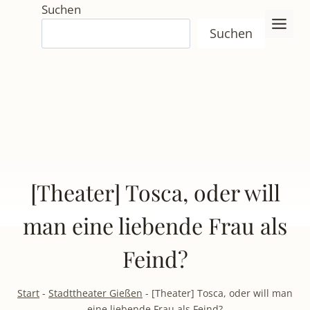
Zum
Suchen
Inhalt
Suchen
springen
[Theater] Tosca, oder will
man eine liebende Frau als
Feind?
Start
-
Stadttheater Gießen
-
[Theater] Tosca, oder will man
eine liebende Frau als Feind?