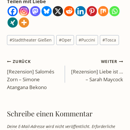
Teilen mit Liebe
Schlagworte:
#
Stadttheater Gießen
#
Oper
#
Puccini
#
Tosca
Beitragsnavigation
ZURÜCK
WEITER
[Rezension] Salomés
[Rezension] Liebe ist …
Zorn – Simone
– Sarah Maycock
Atangana Bekono
Schreibe einen Kommentar
Deine E-Mail-Adresse wird nicht veröffentlicht.
Erforderliche