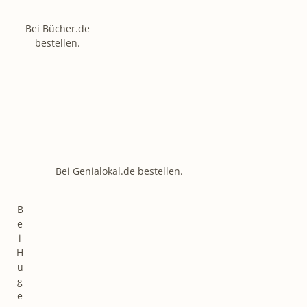
Bei Bücher.de
bestellen.
Bei Genialokal.de bestellen.
B
e
i
H
u
g
e