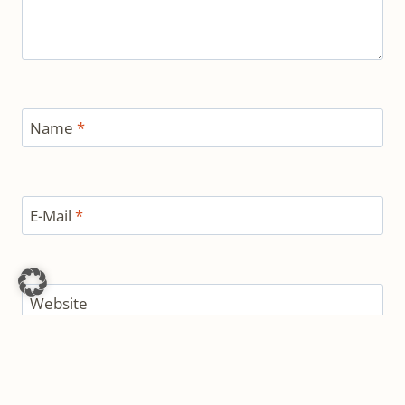
Name
*
E-Mail
*
Website
Ja, füge mich zu der Mailingliste hinzu!