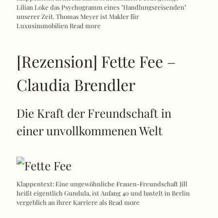
Lilian Loke das Psychogramm eines "Handlungsreisenden"
unserer Zeit. Thomas Meyer ist Makler für
Luxusimmobilien
Read more
[Rezension] Fette Fee –
Claudia Brendler
Die Kraft der Freundschaft in
einer unvollkommenen Welt
Klappentext: Eine ungewöhnliche Frauen-Freundschaft Jill
heißt eigentlich Gundula, ist Anfang 40 und bastelt in Berlin
vergeblich an ihrer Karriere als
Read more