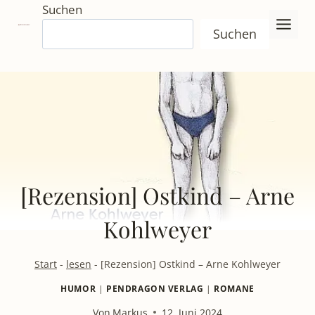
Zum
Suchen
Inhalt
Suchen
springen
[Rezension] Ostkind – Arne
Kohlweyer
Start
-
lesen
-
[Rezension] Ostkind – Arne Kohlweyer
HUMOR
|
PENDRAGON VERLAG
|
ROMANE
Von
Markus
12. Juni 2024