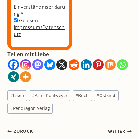
Einverständniserkläru
ng
*
Gelesen:
Impressum/Datensch
utz
Teilen mit Liebe
Schlagworte:
#
lesen
#
Arne Kohlweyer
#
Buch
#
Ostkind
#
Pendragon Verlag
Beitragsnavigation
ZURÜCK
WEITER